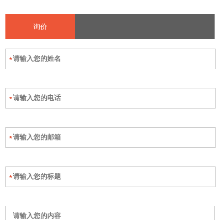
询价
*
*
*
*